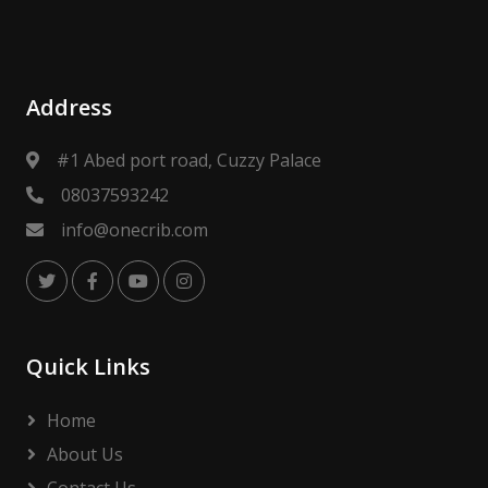
Address
#1 Abed port road, Cuzzy Palace
08037593242
info@onecrib.com
Quick Links
Home
About Us